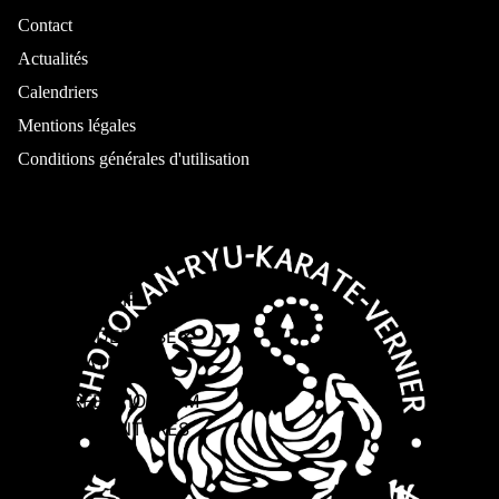
Contact
Actualités
Calendriers
COURS
Mentions légales
Conditions générales d'utilisation
KARATE ADULTES
KARATE
EDUCATIF
SELF DEFENSE &
KARATE
PERFECTIONNEM
ENT CEINTURES
NOIRES